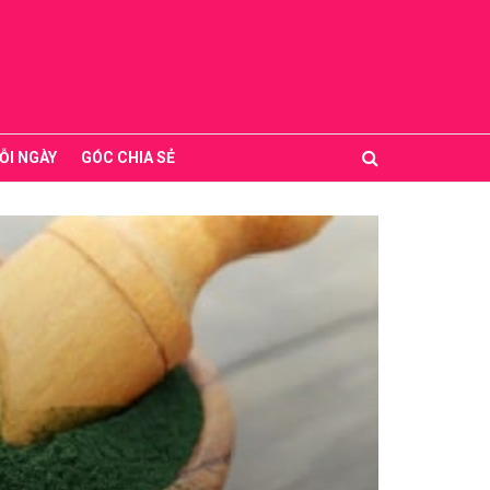
ỖI NGÀY
GÓC CHIA SẺ