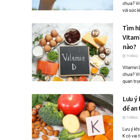
chưa? Vi
với sức k
Tìm hi
Vitam
nào?
THÁNG 1
Vitamin 
chưa? Vi
quan trọn
Lưu ý 
để an 
THÁNG 1
Lưu ý khi
K có vai 