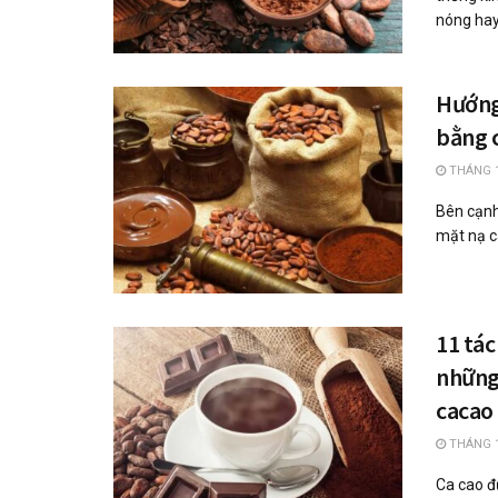
nóng hay.
Hướng
bằng c
THÁNG 1
Bên cạnh
mặt nạ ca
11 tác
những
cacao
THÁNG 1
Ca cao đ