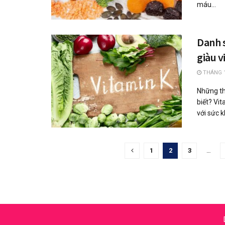
máu...
Danh 
giàu v
THÁNG 1
Những th
biết? Vit
với sức k
1
2
3
…