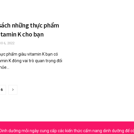
sách những thực phẩm
itamin K cho bạn
0 6, 2022
ực phẩm giàu vitamin K bạn có
amin K đóng vai trò quan trọng đối
hỏe...
6
Dinh dưỡng mỗi ngày cung cấp các kiến thức cẩm nang dinh dưỡng để c