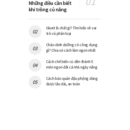
Những điều cần biết
khi trồng củ năng
Gluxit là chất gì? Tìm hiểu về vai
trò và phân loại
Cháo dinh dưỡng có công dụng
gì? Chia sẻ cách làm ngon nhất
Cách chế biến củ dền thành 5
món ngon đãi cả nhà ngày nắng
Cách bảo quản đậu phộng dùng
được lâu dài, an toàn