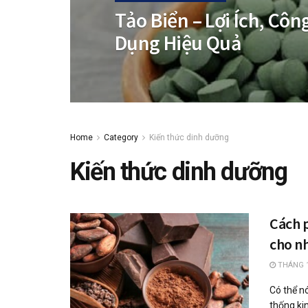
Tảo Biển – Lợi Ích, Cô
Dụng Hiệu Quả
Home
Category
Kiến thức dinh dưỡng
Kiến thức dinh dưỡng
Cách 
cho n
THÁNG 1
Có thể n
thống ki