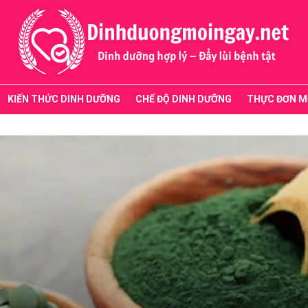
KIẾN THỨC DINH DƯỠNG
CHẾ ĐỘ DINH DƯỠNG
THỰC ĐƠN M