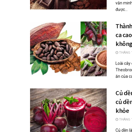
văn minh
được...
Thành
ca cao
không
THÁNG 1
Loài cây 
Theobrom
ăn của cá
Củ dề
củ dền
khỏe
THÁNG 1
Củ dền là