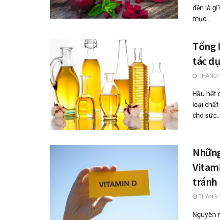
dền là g
mục...
Tổng h
tác dụ
THÁNG 1
Hầu hết 
loại chất
cho sức..
Những
Vitami
tránh
THÁNG 1
Nguyên n