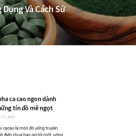
ng Dụng Và Cách Sử
pha ca cao ngon dành
hững tín đồ mê ngọt
 17, 2023
ói cacao là món đồ uống truyền
nh điển chưa bao giờ lỗi mốt, uống