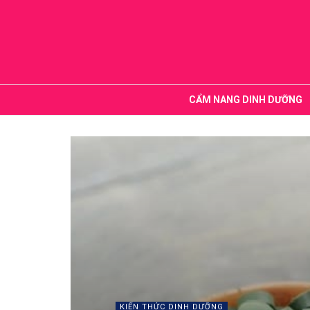
CẨM NANG DINH DƯỠNG
KIẾN THỨC DINH DƯỠNG