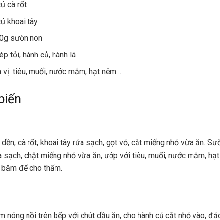
củ cà rốt
củ khoai tây
0g sườn non
tép tỏi, hành củ, hành lá
a vị: tiêu, muối, nước mắm, hạt nêm…
biến
 dền, cà rốt, khoai tây rửa sạch, gọt vỏ, cắt miếng nhỏ vừa ăn. Sư
a sạch, chặt miếng nhỏ vừa ăn, ướp với tiêu, muối, nước mắm, hạt
i băm để cho thấm.
m nóng nồi trên bếp với chút dầu ăn, cho hành củ cắt nhỏ vào, đả