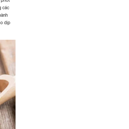
, phốt
g các
hành
o dịp