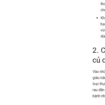
th
ch
Kh
bạ
vừ
dù
2. 
củ 
Vào nhữ
giàu nă
loại th
rau dền
bệnh nh