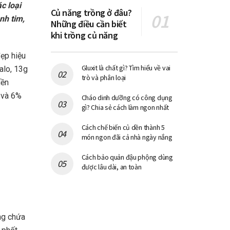
c loại
Củ năng trồng ở đâu?
nh tim,
Những điều cần biết
khi trồng củ năng
ẹp hiệu
Gluxit là chất gì? Tìm hiểu về vai
alo, 13g
trò và phân loại
dền
 và 6%
Cháo dinh dưỡng có công dụng
gì? Chia sẻ cách làm ngon nhất
Cách chế biến củ dền thành 5
món ngon đãi cả nhà ngày nắng
Cách bảo quản đậu phộng dùng
được lâu dài, an toàn
ng chứa