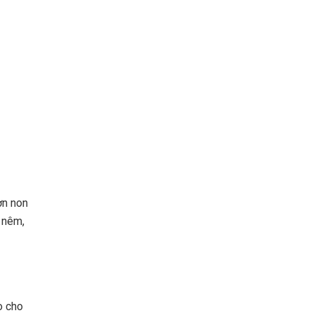
ờn non
 nêm,
o cho