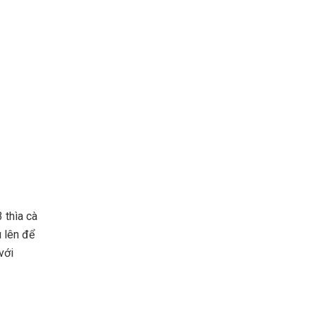
 thìa cà
u lên để
với