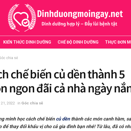
KIẾN THỨC DINH DƯỠNG
CHẾ ĐỘ DINH DƯỠNG
THỰC ĐƠN M
Góc chia sẻ
h chế biến củ dền thành 5
n ngon đãi cả nhà ngày nắ
 21, 2022
in
Góc chia sẻ
ng mình học cách chế biến
củ dền
thành các món canh hầm, sa
 để thay đổi khẩu vị cho cả gia đình bạn nhé! Từ lâu, đã có nh