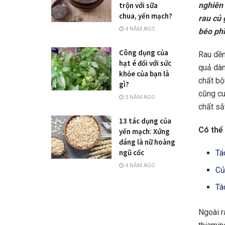
nghiên 
trộn với sữa
chua, yến mạch?
rau củ 
4 NĂM AGO
béo phì
Công dụng của
Rau dền
hạt é đối với sức
quả dàn
khỏe của bạn là
chất bộ
gì?
cũng cu
3 NĂM AGO
chất sắt
13 tác dụng của
Có thể 
yến mạch: Xứng
đáng là nữ hoàng
ngũ cốc
Tá
4 NĂM AGO
Củ
Tá
Ngoài r