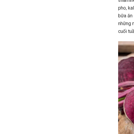
thiamine
pho, ka
bữa ăn 
những m
cuối tuầ