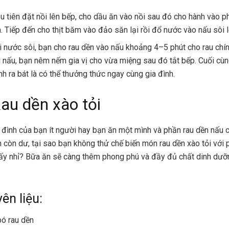
u tiên đặt nồi lên bếp, cho dầu ăn vào nồi sau đó cho hành vào p
n. Tiếp đến cho thịt băm vào đảo săn lại rồi đổ nước vào nấu sôi l
i nước sôi, bạn cho rau dền vào nấu khoảng 4–5 phút cho rau chín
i nấu, bạn nêm nếm gia vị cho vừa miệng sau đó tắt bếp. Cuối cùn
nh ra bát là có thể thưởng thức ngay cùng gia đình.
Rau dền xào tỏi
 đình của bạn ít người hay bạn ăn một mình và phần rau dền nấu 
n còn dư, tại sao bạn không thử chế biến món rau dền xào tỏi với 
 ấy nhỉ? Bữa ăn sẽ càng thêm phong phú và đầy đủ chất dinh dưỡ
ên liệu:
bó rau dền