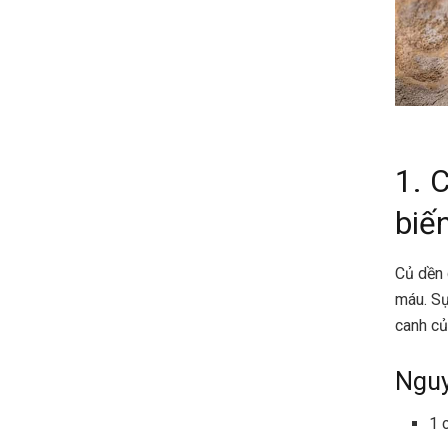
1. 
biế
Củ dền 
máu. Sự
canh củ
Nguy
1 