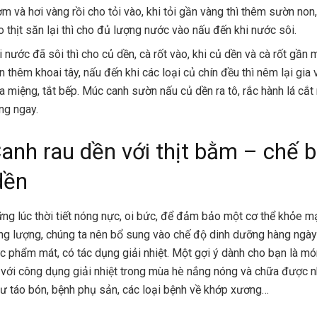
ơm và hơi vàng rồi cho tỏi vào, khi tỏi gần vàng thì thêm sườn non
o thịt săn lại thì cho đủ lượng nước vào nấu đến khi nước sôi.
i nước đã sôi thì cho củ dền, cà rốt vào, khi củ dền và cà rốt gần 
n thêm khoai tây, nấu đến khi các loại củ chín đều thì nêm lại gia 
a miệng, tắt bếp. Múc canh sườn nấu củ dền ra tô, rắc hành lá cắt 
ng ngay.
Canh rau dền với thịt bằm – chế b
dền
ng lúc thời tiết nóng nực, oi bức, để đảm bảo một cơ thể khỏe m
ng lượng, chúng ta nên bổ sung vào chế độ dinh dưỡng hàng ngà
ực phẩm mát, có tác dụng giải nhiệt. Một gợi ý dành cho bạn là m
 với công dụng giải nhiệt trong mùa hè nắng nóng và chữa được n
ư táo bón, bệnh phụ sản, các loại bệnh về khớp xương…