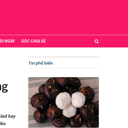
ỖI NGÀY
GÓC CHIA SẺ
Tin phổ biến
ng
lad hay
iều