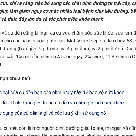
cứu chỉ ra rằng việc bổ sung các chất dinh dưỡng từ trái cây, cá
giúp làm giảm nguy cơ mắc nhiều loại bệnh như tiểu đường, bệ
 và thúc đẩy làn da và tóc phát triển khỏe mạnh.
 và củ dền cũng là loại rau củ vừa chăm sóc sức khỏe, vừa làm đ
h cho các nàng muốn giảm cân. Một ly nước ép củ dền chứa 58 c
t đường (bao gồm 9g đường và 4g chất xơ) và 2g chất đạm. Củ 
ng cấp 1% nhu cầu vitamin A hằng ngày, 2% canxi, 11% vitamin C
.
bạn chưa biết:
c hại của củ dền bạn cần phải lưu ý này để bảo vệ sức khỏe
 dền: Dinh dưỡng có trong củ dền và những lợi ích sức khỏe
c dụng của củ dền là gì và các lưu ý khi sử dụng nó
a, củ dền còn là một nguồn dinh dưỡng giàu folate, mangan và cũ