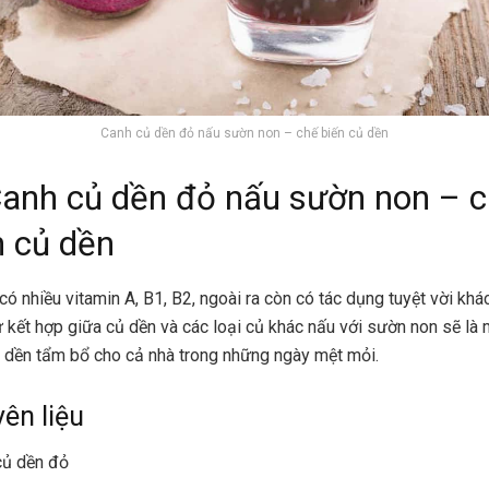
Canh củ dền đỏ nấu sườn non – chế biến củ dền
Canh củ dền đỏ nấu sườn non – 
n củ dền
có nhiều vitamin A, B1, B2, ngoài ra còn có tác dụng tuyệt vời khác
 kết hợp giữa củ dền và các loại củ khác nấu với sườn non sẽ là
 dền tẩm bổ cho cả nhà trong những ngày mệt mỏi.
ên liệu
củ dền đỏ