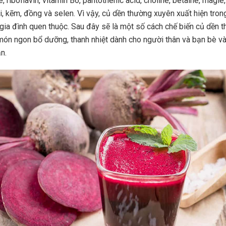
, riboflavin, vitamin B6, pantothenic acid, choline, betaine, magiê
li, kẽm, đồng và selen. Vì vậy, củ dền thường xuyên xuất hiện tron
gia đình quen thuộc. Sau đây sẽ là một số cách chế biến củ dền t
ón ngon bổ dưỡng, thanh nhiệt dành cho người thân và bạn bè và
n.