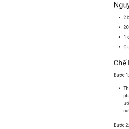
Nguy
2 
20
1 
Gi
Chế 
Bước 1:
Th
ph
ướ
nư
Bước 2: