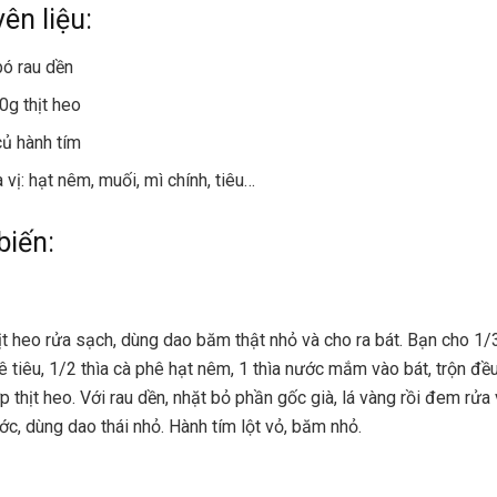
ên liệu:
bó rau dền
0g thịt heo
củ hành tím
a vị: hạt nêm, muối, mì chính, tiêu…
biến:
ịt heo rửa sạch, dùng dao băm thật nhỏ và cho ra bát. Bạn cho 1/3
ê tiêu, 1/2 thìa cà phê hạt nêm, 1 thìa nước mắm vào bát, trộn đề
p thịt heo. Với rau dền, nhặt bỏ phần gốc già, lá vàng rồi đem rửa 
ớc, dùng dao thái nhỏ. Hành tím lột vỏ, băm nhỏ.