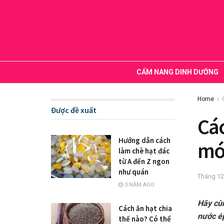
CẨM NANG DINH DƯỠNG
Home
Được đề xuất
Các
Hướng dẫn cách
mó
làm chè hạt đác
từ A đến Z ngon
như quán
Tháng 12
3 NĂM AGO
Hãy cù
Cách ăn hạt chia
nước ép
thế nào? Có thể