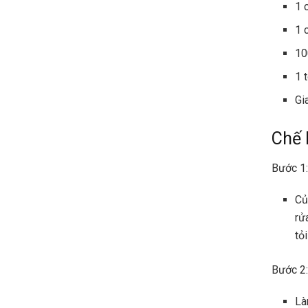
1 
1 
10
1 
Gi
Chế 
Bước 1:
Củ
rử
tỏ
Bước 2:
Là