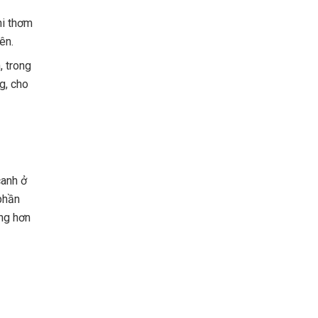
hi thơm
ên.
, trong
g, cho
canh ở
phần
ng hơn