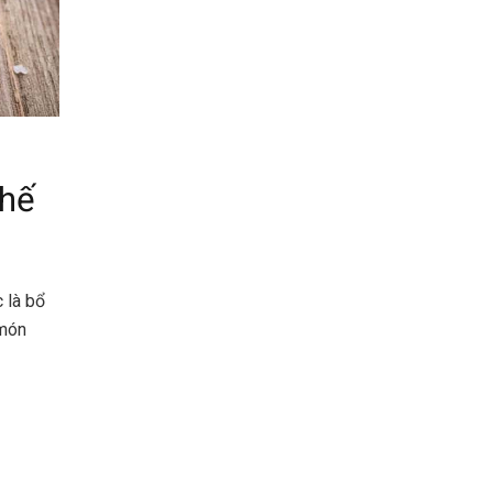
chế
 là bổ
 món