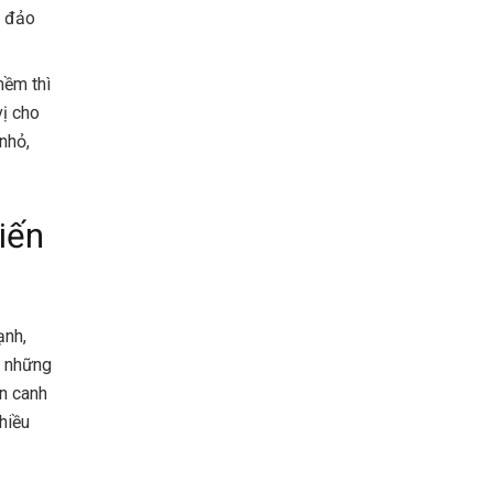
, đảo
mềm thì
vị cho
nhỏ,
iến
ạnh,
y những
ón canh
hiều