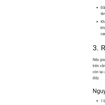
Đầ
lê
Kh
kh
ca
3. 
Nếu gia
trên vẫ
còn lại
đấy.
Nguy
1 