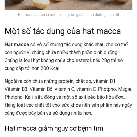
Hạt macca luôn là một loại hạt có giá trị dinh dưỡng siêu tốt
Một số tác dụng của hạt macca
Hạt macca
có vô số những tác dụng khác nhau cho cơ thể
con người vì chúng chứa nhiều thành phần dinh dưỡng.
Chúng là loại hạt không chứa cholesterol, nếu 28g thì sẽ
cung cấp tới hơn 200 Kcal.
Ngoài ra còn chứa những protein, chất xơ, vitamin B1
Vitamin B3, Vitamin B6, vitamin C, vitamin E, Photpho, Magie,
Photpho, Kali, sắt, đồng và một số axit béo bão hòa đơn,…
Hàng loạt các chất tốt cho sức khỏe nên sản phẩm này ngày
càng được bày bán và sử dụng nhiều hơn.
Hạt macca giảm nguy cơ bệnh tim