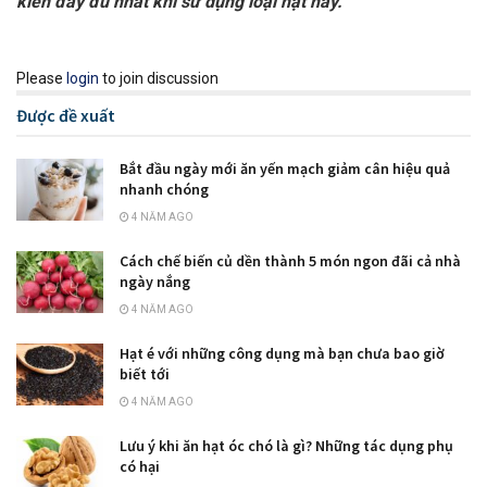
kiến đầy đủ nhất khi sử dụng loại hạt này.
Please
login
to join discussion
Được đề xuất
Bắt đầu ngày mới ăn yến mạch giảm cân hiệu quả
nhanh chóng
4 NĂM AGO
Cách chế biến củ dền thành 5 món ngon đãi cả nhà
ngày nắng
4 NĂM AGO
Hạt é với những công dụng mà bạn chưa bao giờ
biết tới
4 NĂM AGO
Lưu ý khi ăn hạt óc chó là gì? Những tác dụng phụ
có hại