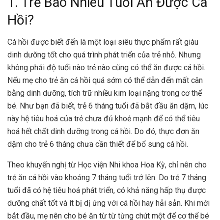
1. Trẻ Bao Nhiêu Tuổi Ăn Được Cá
Hồi?
Cá hồi được biết đến là một loại siêu thực phẩm rất giàu
dinh dưỡng tốt cho quá trình phát triển của trẻ nhỏ. Nhưng
không phải độ tuổi nào trẻ nào cũng có thể ăn được cá hồi.
Nếu mẹ cho trẻ ăn cá hồi quá sớm có thể dẫn đến mất cân
bằng dinh dưỡng, tích trữ nhiều kim loại nặng trong cơ thể
bé. Như bạn đã biết, trẻ 6 tháng tuổi đã bắt đầu ăn dặm, lúc
này hệ tiêu hoá của trẻ chưa đủ khoẻ mạnh để có thể tiêu
hoá hết chất dinh dưỡng trong cá hồi. Do đó,
thực đơn ăn
dặm cho trẻ 6 tháng
chưa cần thiết để bổ sung cá hồi.
Theo khuyến nghị từ Học viện Nhi khoa Hoa Kỳ, chỉ nên cho
trẻ ăn cá hồi vào khoảng 7 tháng tuổi trở lên. Do trẻ 7 tháng
tuổi đã có hệ tiêu hoá phát triển, có khả năng hấp thụ được
dưỡng chất tốt và ít bị dị ứng với cá hồi hay hải sản. Khi mới
bắt đầu, mẹ nên cho bé ăn từ từ từng chút một để cơ thể bé