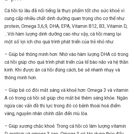
Cá hồi từ lâu đã nổi tiếng là thực phẩm tốt cho sức khoẻ vì
cung cấp nhiều chất
dinh dưỡng
quan trọng cho cơ thể như:
protein, Omega 3,6,9, DHA, EPA, Vitamin B12, B3, Vitamin D,
…Với hàm lượng dinh dưỡng cao như vậy, cá hồi mang lại
một số lợi ích cho quá trình phát triển của trẻ nhỏ như:
– Giúp bé thông minh hơn: Nhờ vào hàm lượng DHA có trong
cá hồi giúp cho quá trình phát triển của tế bào não và hệ thần
kinh. Khi được ăn cá hồi đúng cách, bé sẽ nhanh nhạy và
thông minh hơn.
– Giúp bé có đôi mắt sáng và khoẻ hơn: Omega 3 và vitamin
A có trong cá hồi sẽ giúp cho mắt bé thêm sáng khỏe. Ngăn
ngừa các vấn đề thị lực trong đó có bệnh thoái hoá điểm
vàng, nguyên nhân chính dẫn đến mù lòa.
– Giúp xương chắc khoẻ: Trong cá hồi có làm lượng vitamin
D, protein và omega 3 cao. Omega 3 có tác dụng thúc đẩy