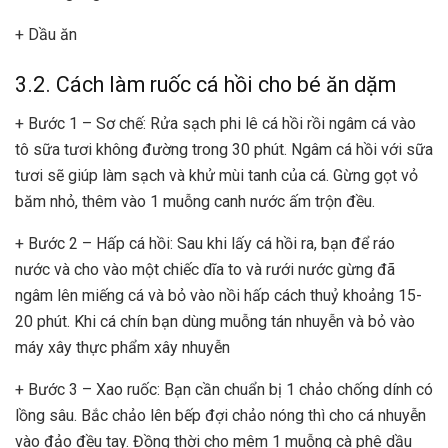
+ Dầu ăn
3.2. Cách làm ruốc cá hồi cho bé ăn dặm
+ Bước 1 – Sơ chế: Rửa sạch phi lê cá hồi rồi ngâm cá vào
tô sữa tươi không đường trong 30 phút. Ngâm cá hồi với sữa
tươi sẽ giúp làm sạch và khử mùi tanh của cá. Gừng gọt vỏ
băm nhỏ, thêm vào 1 muỗng canh nước ấm trộn đều.
+ Bước 2 – Hấp cá hồi: Sau khi lấy cá hồi ra, bạn để ráo
nước và cho vào một chiếc dĩa to và rưới nước gừng đã
ngâm lên miếng cá và bỏ vào nồi hấp cách thuỷ khoảng 15-
20 phút. Khi cá chín bạn dùng muỗng tán nhuyễn và bỏ vào
máy xây thực phẩm xây nhuyễn
+ Bước 3 – Xao ruốc: Bạn cần chuẩn bị 1 chảo chống dính có
lồng sâu. Bắc chảo lên bếp đợi chảo nóng thì cho cá nhuyễn
vào đảo đều tay. Đồng thời cho mêm 1 muỗng cà phê dầu