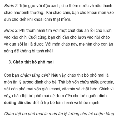
Bước 2:
Trộn gạo với đậu xanh, cho thêm nước và nấu thành
cháo như bình thường. Khi cháo chín, bạn cho khoai môn vào
đun cho đến khi khoai chín thật mềm.
Bước 3:
Phi thơm hành tím với một chút dầu ăn rồi cho lươn
vào xào chín. Cuối cùng, bạn chỉ cần cho lươn vào nồi cháo
và đun sôi lại là được. Với món cháo này, mẹ nên cho con ăn
nóng để không bị tanh nhé!
Cháo thịt bò phô mai
Con bạn
chậm tăng cân
? Nếu vậy, cháo thịt bò phô mai là
món ăn lý tưởng dành cho bé. Thịt bò vốn chứa nhiều protein,
sắt còn phô mai vốn giàu canxi, vitamin và chất béo. Chính vì
vậy, cháo thịt bò phô mai sẽ đem đến cho bé nguồn
dinh
dưỡng dồi dào
để hỗ trợ bé lớn nhanh và khỏe mạnh.
Cháo thịt bò phô mai là món ăn lý tưởng cho trẻ chậm tăng