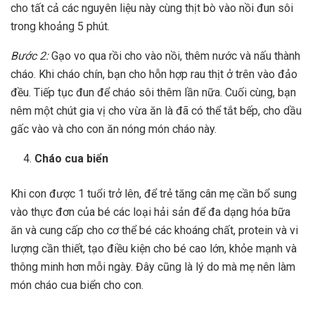
cho tất cả các nguyên liệu này cùng thịt bò vào nồi đun sôi
trong khoảng 5 phút.
Bước 2:
Gạo vo qua rồi cho vào nồi, thêm nước và nấu thành
cháo. Khi cháo chín, bạn cho hỗn hợp rau thịt ở trên vào đảo
đều. Tiếp tục đun để cháo sôi thêm lần nữa. Cuối cùng, bạn
nêm một chút gia vị cho vừa ăn là đã có thể tắt bếp, cho dầu
gấc vào và cho con ăn nóng món cháo này.
Cháo cua biển
Khi con được 1 tuổi trở lên,
để trẻ tăng cân
mẹ cần bổ sung
vào thực đơn của bé các loại hải sản để đa dạng hóa bữa
ăn và cung cấp cho cơ thể bé các khoáng chất, protein và vi
lượng cần thiết, tạo điều kiện cho bé cao lớn, khỏe mạnh và
thông minh hơn mỗi ngày. Đây cũng là lý do mà mẹ nên làm
món cháo cua biển cho con.