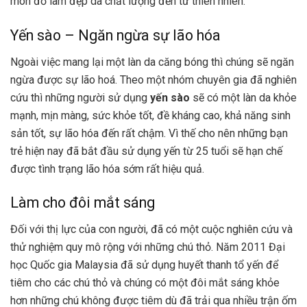
món đồ làm đẹp da chất lượng đến từ thiên nhiên.
Yến sào – Ngăn ngừa sự lão hóa
Ngoài việc mang lại một làn da căng bóng thì chúng sẽ ngăn
ngừa được sự lão hoá. Theo một nhóm chuyên gia đã nghiên
cứu thì những người sử dụng
yến sào
sẽ có một làn da khỏe
mạnh, mịn màng, sức khỏe tốt, đề kháng cao, khả năng sinh
sản tốt, sự lão hóa đến rất chậm. Vì thế cho nên những bạn
trẻ hiện nay đã bắt đầu sử dụng yến từ 25 tuổi sẽ hạn chế
được tình trạng lão hóa sớm rất hiệu quả.
Làm cho đôi mắt sáng
Đối với thị lực của con người, đã có một cuộc nghiên cứu và
thử nghiệm quy mô rộng với những chú thỏ. Năm 2011 Đại
học Quốc gia Malaysia đã sử dụng huyết thanh tổ yến để
tiêm cho các chú thỏ và chúng có một đôi mắt sáng khỏe
hơn những chú không được tiêm dù đã trải qua nhiều trận ốm