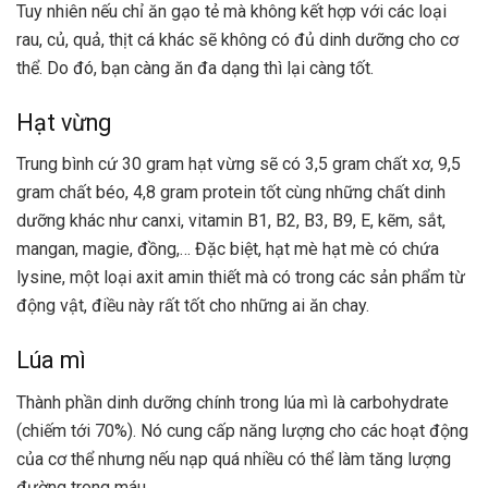
Tuy nhiên nếu chỉ ăn gạo tẻ mà không kết hợp với các loại
rau, củ, quả, thịt cá khác sẽ không có đủ dinh dưỡng cho cơ
thể. Do đó, bạn càng ăn đa dạng thì lại càng tốt.
Hạt vừng
Trung bình cứ 30 gram hạt vừng sẽ có 3,5 gram chất xơ, 9,5
gram chất béo, 4,8 gram protein tốt cùng những chất dinh
dưỡng khác như canxi, vitamin B1, B2, B3, B9, E, kẽm, sắt,
mangan, magie, đồng,… Đặc biệt, hạt mè hạt mè có chứa
lysine, một loại axit amin thiết mà có trong các sản phẩm từ
động vật, điều này rất tốt cho những ai ăn chay.
Lúa mì
Thành phần dinh dưỡng chính trong lúa mì là carbohydrate
(chiếm tới 70%). Nó cung cấp năng lượng cho các hoạt động
của cơ thể nhưng nếu nạp quá nhiều có thể làm tăng lượng
đường trong máu.