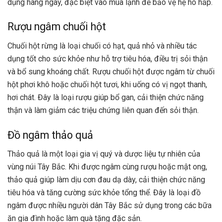
dụng hàng ngày, đặc biệt vào mùa lạnh để bảo vệ hệ hô hấp.
Rượu ngâm chuối hột
Chuối hột rừng là loại chuối có hạt, quả nhỏ và nhiều tác
dụng tốt cho sức khỏe như hỗ trợ tiêu hóa, điều trị sỏi thận
và bổ sung khoáng chất. Rượu chuối hột được ngâm từ chuối
hột phơi khô hoặc chuối hột tươi, khi uống có vị ngọt thanh,
hơi chát. Đây là loại rượu giúp bổ gan, cải thiện chức năng
thận và làm giảm các triệu chứng liên quan đến sỏi thận.
Đồ ngâm thảo quả
Thảo quả là một loại gia vị quý và dược liệu tự nhiên của
vùng núi Tây Bắc. Khi được ngâm cùng rượu hoặc mật ong,
thảo quả giúp làm dịu cơn đau dạ dày, cải thiện chức năng
tiêu hóa và tăng cường sức khỏe tổng thể. Đây là loại đồ
ngâm được nhiều người dân Tây Bắc sử dụng trong các bữa
ăn gia đình hoặc làm quà tặng đặc sản.