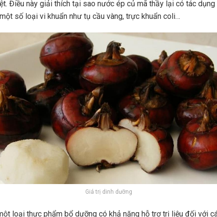
iệt. Điều này giải thích tại sao nước ép củ mã thầy lại có tác dụng
 một số loại vi khuẩn như tụ cầu vàng, trực khuẩn coli…
Giá trị dinh dưỡng
một loại thực phẩm bổ dưỡng có khả năng hỗ trợ trị liệu đối với c