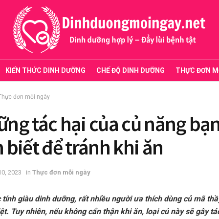
KIẾN THỨC DINH DƯỠNG
CHẾ ĐỘ DINH DƯỠNG
THỰC ĐƠN M
Thực đơn mỗi ngày
ng tác hại của củ năng bạ
 biết để tránh khi ăn
10, 2023
in
Thực đơn mỗi ngày
 tính giàu dinh dưỡng, rất nhiều người ưa thích dùng củ mã thầ
iệt. Tuy nhiên, nếu không cẩn thận khi ăn, loại củ này sẽ gây tá