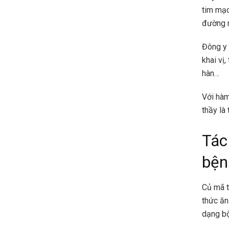
tim mạc
đường r
Đông y c
khai vị,
hàn…
Với hàm
thầy là
Tác
bện
Củ mã t
thức ăn
dạng bộ