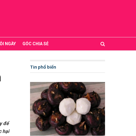
ỖI NGÀY
GÓC CHIA SẺ
Tin phổ biến
n
y để
c hại