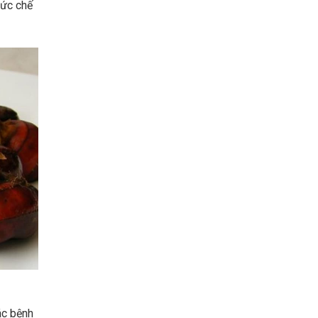
 ức chế
ác bệnh