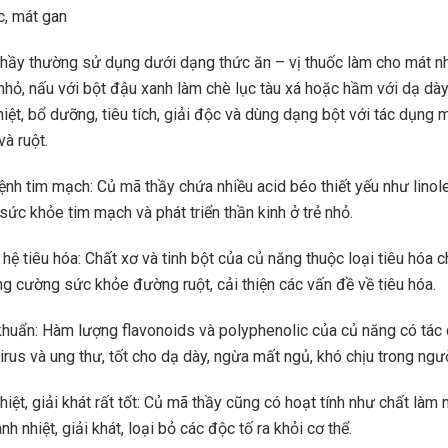
c, mát gan
hầy thường sử dụng dưới dạng thức ăn – vị thuốc làm cho mát n
 nhỏ, nấu với bột đậu xanh làm chè lục tàu xá hoặc hầm với dạ dày
hiệt, bổ dưỡng, tiêu tích, giải độc và dùng dạng bột với tác dụng 
và ruột.
nh tim mạch: Củ mã thầy chứa nhiều acid béo thiết yếu như linole
 sức khỏe tim mạch và phát triển thần kinh ở trẻ nhỏ.
 hệ tiêu hóa: Chất xơ và tinh bột của củ năng thuộc loại tiêu hóa 
ng cường sức khỏe đường ruột, cải thiện các vấn đề về tiêu hóa.
huẩn: Hàm lượng flavonoids và polyphenolic của củ năng có tác
irus và ung thư, tốt cho dạ dày, ngừa mất ngủ, khó chịu trong ngườ
hiệt, giải khát rất tốt: Củ mã thầy cũng có hoạt tính như chất làm 
nh nhiệt, giải khát, loại bỏ các độc tố ra khỏi cơ thể.