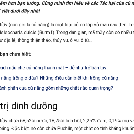
ểm hơn bạn tưởng. Cùng mình tìm hiểu về các Tác hại của củ 
 viết dưới đây nhé!
thầy
(còn gọi là củ năng) là một loại củ có lớp vỏ màu nâu đen. T
Heleocharis dulcis (Burm.f). Trong dân gian, mã thầy còn có nhiều 
 địa lê, thông thiện thảo, thủy vu, ô vu, ô từ…
bạn chưa biết:
cách nấu chè củ năng thanh mát – dễ như trở bàn tay
 năng trồng ở đâu? Những điều cần biết khi trồng củ năng
ành phần của củ năng gồm những chất nào quan trọng?
 trị dinh dưỡng
hầy chứa 68,52% nước, 18,75% tinh bột, 2,25% đạm, 0,19% mỡ v
oáng. Đặc biệt, nó còn chứa Puchiin, một chất có tính kháng khuẩ