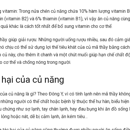
 vitamin: Trong nửa chén củ năng chứa 10% hàm lượng vitamin B
vin (vitamin B2) và 6% thiamin (vitamin B1), vì vậy ăn củ năng cùn
u quả khác là cách tốt nhất để bổ sung vitamin cho cơ thể.
hầy giúp giải rượu: Những người uống rượu nhiều, sau đó cảm gi
hó chịu có thể sử dụng lợi thế tiêu khát của củ mã thầy bằng các
 củ này, cho thêm ít chanh và một chút muối giúp hạn chế chất đ
o cơ thể và chống nóng trong người.
 hại của củ năng
 của củ năng là gì? Theo Đông Y, vì có tính lạnh nên mã thầy không
 những người có thể chất hoặc bệnh lý thuộc thể hư hàn, biểu hiệ
ệu chứng như sợ lạnh, tay chân lạnh, hay đau bụng khi ăn đồ sống 
n lỏng hoặc nát, dễ bị cảm lạnh, ăn kém tiêu…
a tác hại của củ năng cũng thường được nhiều người ăn sống điề