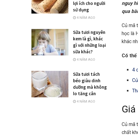
nguy hi
lợi ích cho người
sử dụng
qua bài
4 NĂM AGO
Củ mã 
Sữa tươi nguyên
học là 
kem là gì, khác
khác như
gì với những loại
sữa khác?
Có thể 
4 NĂM AGO
4 
Sữa tươi tách
Củ
béo giàu dinh
dưỡng mà không
Th
lo tăng cân
4 NĂM AGO
Giá
Củ mã t
chất kh