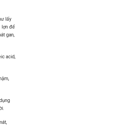
hư lấy
 lợn để
mát gan,
ic acid,
chậm,
 dụng
i.
mát,