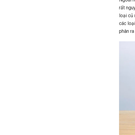
rất ngu
loại củ
các loạ
phân ra