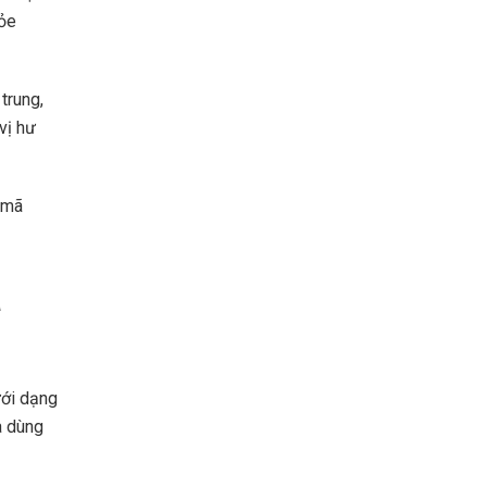
hỏe
trung,
vị hư
 mã
a
ưới dạng
à dùng