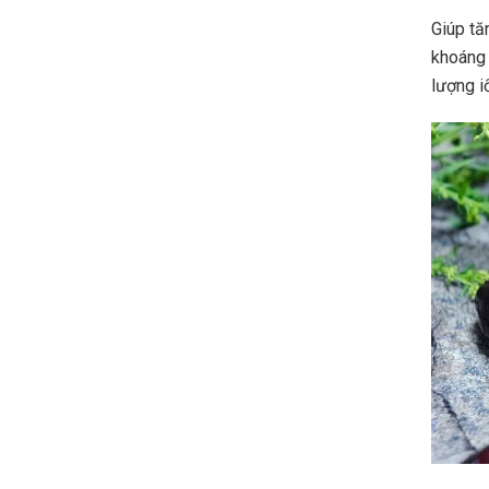
Giúp tă
khoáng 
lượng i