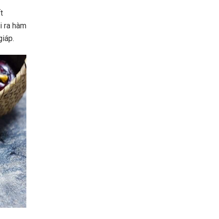
t
i ra hàm
iáp.