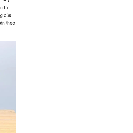
n từ
ng của
sán theo