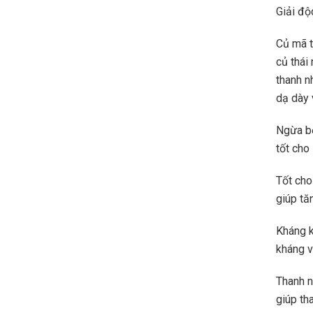
Giải độ
Củ mã t
củ thái
thanh n
dạ dày 
Ngừa bệ
tốt cho
Tốt cho
giúp tă
Kháng k
kháng v
Thanh n
giúp tha