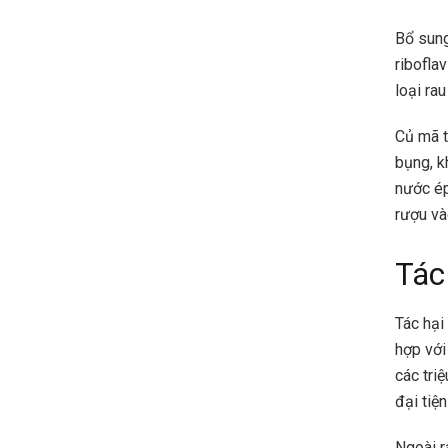
Bổ sung
ribofla
loại ra
Củ mã t
bụng, k
nước ép
rượu và
Tác
Tác hại
hợp với
các tri
đại tiệ
Ngoài r