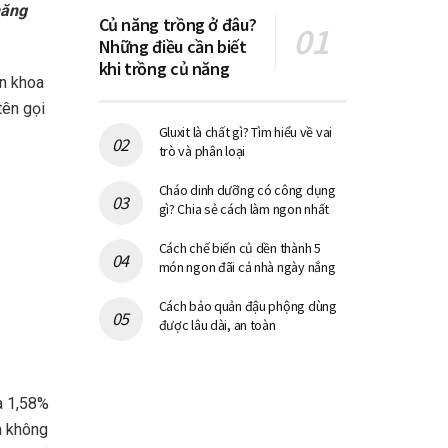
năng
Củ năng trồng ở đâu?
Những điều cần biết
khi trồng củ năng
ên khoa
tên gọi
Gluxit là chất gì? Tìm hiểu về vai
trò và phân loại
Cháo dinh dưỡng có công dụng
gì? Chia sẻ cách làm ngon nhất
Cách chế biến củ dền thành 5
món ngon đãi cả nhà ngày nắng
Cách bảo quản đậu phộng dùng
được lâu dài, an toàn
à 1,58%
n không