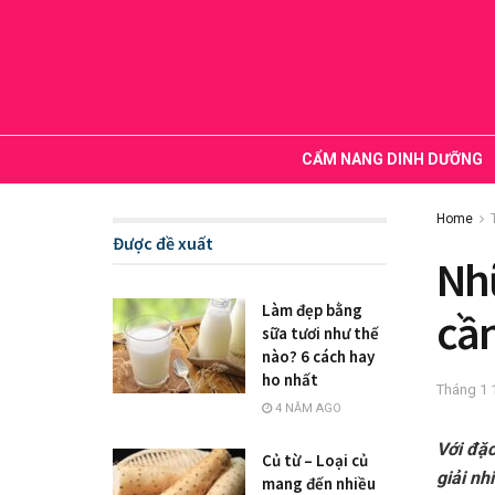
CẨM NANG DINH DƯỠNG
Home
Được đề xuất
Nhữ
Làm đẹp bằng
cần
sữa tươi như thế
nào? 6 cách hay
ho nhất
Tháng 1 
4 NĂM AGO
Với đặc
Củ từ – Loại củ
giải nh
mang đến nhiều