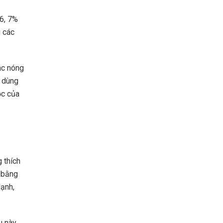
6, 7%
g các
ác nóng
h dùng
ộc của
 thích
n bằng
lạnh,
u này