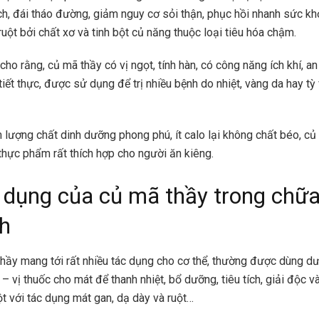
h, đái tháo đường, giảm nguy cơ sỏi thận, phục hồi nhanh sức k
uột bởi chất xơ và tinh bột củ năng thuộc loại tiêu hóa chậm.
ho rằng, củ mã thầy có vị ngọt, tính hàn, có công năng ích khí, an 
 tiết thực, được sử dụng để trị nhiều bệnh do nhiệt, vàng da hay tỳ 
 lượng chất dinh dưỡng phong phú, ít calo lại không chất béo, củ
 thực phẩm rất thích hợp cho người ăn kiêng.
 dụng của củ mã thầy trong chữ
h
hầy mang tới rất nhiều tác dụng cho cơ thể, thường được dùng d
 – vị thuốc cho mát để thanh nhiệt, bổ dưỡng, tiêu tích, giải độc v
t với tác dụng mát gan, dạ dày và ruột…