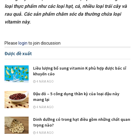
loại thực phẩm như các loại hạt, cá, nhiều loại trái cây và
rau quả. Các sản phẩm chăm sóc da thường chứa loại
vitamin này.
Please
login
to join discussion
Được đề xuất
Liều lượng bổ sung vitamin K phù hợp được bác sĩ
khuyến cáo
4 NĂM AGO
Đậu đỏ – 5 công dụng thần kỳ của loại đậu này
mang lại
4 NĂM AGO
Dinh dưỡng có trong hạt điều gồm những chất quan
trọng nào?
4 NĂM AGO