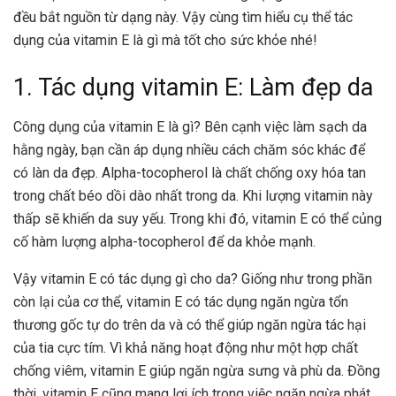
đều bắt nguồn từ dạng này. Vậy cùng tìm hiểu cụ thể tác
dụng của vitamin E là gì mà tốt cho sức khỏe nhé!
1. Tác dụng vitamin E: Làm đẹp da
Công dụng của vitamin E là gì? Bên cạnh việc làm sạch da
hằng ngày, bạn cần áp dụng nhiều cách chăm sóc khác để
có làn da đẹp. Alpha-tocopherol là chất chống oxy hóa tan
trong chất béo dồi dào nhất trong da. Khi lượng vitamin này
thấp sẽ khiến da suy yếu. Trong khi đó, vitamin E có thể củng
cố hàm lượng alpha-tocopherol để da khỏe mạnh.
Vậy vitamin E có tác dụng gì cho da? Giống như trong phần
còn lại của cơ thể, vitamin E có tác dụng ngăn ngừa tổn
thương gốc tự do trên da và có thể giúp ngăn ngừa tác hại
của tia cực tím. Vì khả năng hoạt động như một hợp chất
chống viêm, vitamin E giúp ngăn ngừa sưng và phù da. Đồng
thời, vitamin E cũng mang lợi ích trong việc ngăn ngừa phát