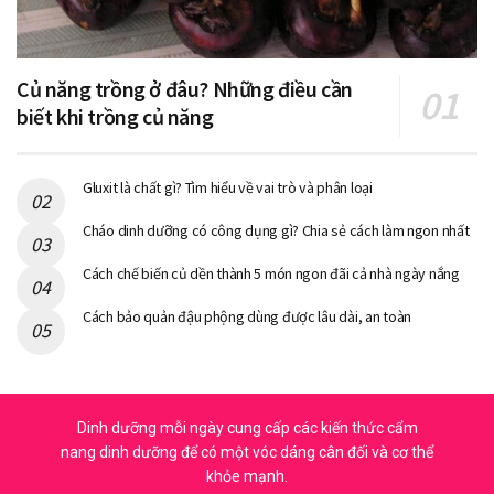
Củ năng trồng ở đâu? Những điều cần
biết khi trồng củ năng
Gluxit là chất gì? Tìm hiểu về vai trò và phân loại
Cháo dinh dưỡng có công dụng gì? Chia sẻ cách làm ngon nhất
Cách chế biến củ dền thành 5 món ngon đãi cả nhà ngày nắng
Cách bảo quản đậu phộng dùng được lâu dài, an toàn
Dinh dưỡng mỗi ngày cung cấp các kiến thức cẩm
nang dinh dưỡng để có một vóc dáng cân đối và cơ thể
khỏe mạnh.