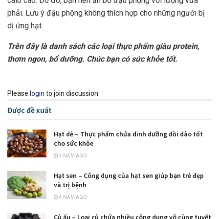
calo cao. Do đó, bạn nên ăn bơ đậu phộng với lượng vừa
phải. Lưu ý đậu phộng không thích hợp cho những người bị
dị ứng hạt.
Trên đây là danh sách các loại thực phẩm giàu protein,
thơm ngon, bổ dưỡng. Chúc bạn có sức khỏe tốt.
Please
login
to join discussion
Được đề xuất
Hạt dẻ – Thực phẩm chứa dinh dưỡng dồi dào tốt
cho sức khỏe
4 NĂM AGO
Hạt sen – Công dụng của hạt sen giúp bạn trẻ đẹp
và trị bệnh
4 NĂM AGO
Củ ấu – Loại củ chứa nhiều công dụng vô cùng tuyệt