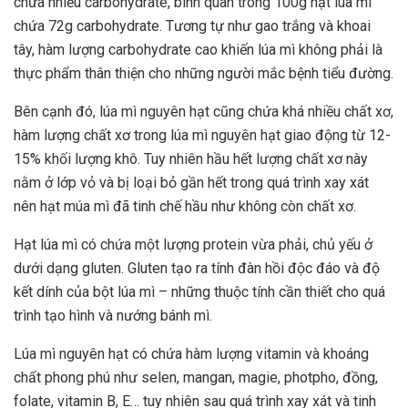
chứa nhiều carbohydrate, bình quân trong 100g hạt lúa mì
chứa 72g carbohydrate. Tương tự như gao trắng và khoai
tây, hàm lượng carbohydrate cao khiến lúa mì không phải là
thực phẩm thân thiện cho những người mắc bệnh tiểu đường.
Bên cạnh đó, lúa mì nguyên hạt cũng chứa khá nhiều chất xơ,
hàm lượng chất xơ trong lúa mì nguyên hạt giao động từ 12-
15% khối lượng khô. Tuy nhiên hầu hết lượng chất xơ này
nằm ở lớp vỏ và bị loại bỏ gần hết trong quá trình xay xát
nên hạt múa mì đã tinh chế hầu như không còn chất xơ.
Hạt lúa mì có chứa một lượng protein vừa phải, chủ yếu ở
dưới dạng gluten. Gluten tạo ra tính đàn hồi độc đáo và độ
kết dính của bột lúa mì – những thuộc tính cần thiết cho quá
trình tạo hình và nướng bánh mì.
Lúa mì nguyên hạt có chứa hàm lượng vitamin và khoáng
chất phong phú như selen, mangan, magie, photpho, đồng,
folate, vitamin B, E… tuy nhiên sau quá trình xay xát và tinh