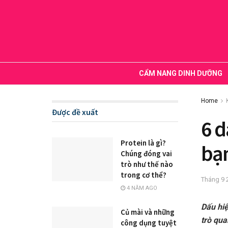
CẨM NANG DINH DƯỠNG
Home
Được đề xuất
6 d
Protein là gì?
bạn
Chúng đóng vai
trò như thế nào
trong cơ thể?
Tháng 9 
4 NĂM AGO
Dấu hiệ
Củ mài và những
trò qua
công dụng tuyệt