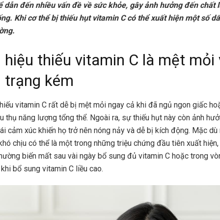
ể dẫn đến nhiều vấn đề về sức khỏe, gây ảnh hưởng đến chất 
ng. Khi cơ thể bị thiếu hụt vitamin C có thể xuất hiện một số d
ờng.
 hiệu thiếu vitamin C là mệt mỏi
 trạng kém
hiếu vitamin C rất dễ bị mệt mỏi ngay cả khi đã ngủ ngon giấc h
u thụ năng lượng tổng thể. Ngoài ra, sự thiếu hụt này còn ảnh hư
hái cảm xúc khiến họ trở nên nóng nảy và dễ bị kích động. Mặc dù
khó chịu có thể là một trong những triệu chứng đầu tiên xuất hiện
hường biến mất sau vài ngày bổ sung đủ vitamin C hoặc trong vò
 khi bổ sung vitamin C liều cao.