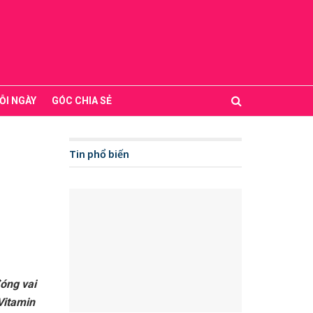
ỖI NGÀY
GÓC CHIA SẺ
Tin phổ biến
đóng vai
 Vitamin