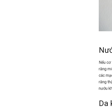
Nướ
Nếu cơ 
răng mi
các mạc
răng th
nướu k
Da 