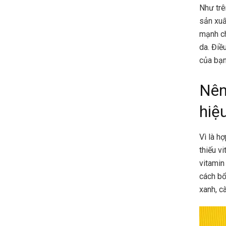
Như trê
sản xuấ
mạnh ch
da. Điề
của bạn
Nên
hiệ
Vì là h
thiếu v
vitamin
cách bổ
xanh, cà