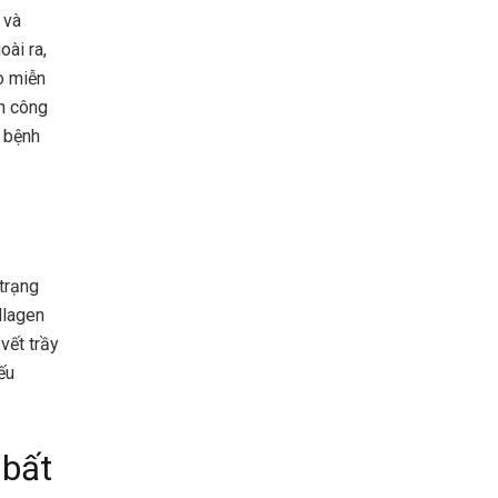
 và
ài ra,
o miễn
ấn công
c bệnh
 trạng
llagen
vết trầy
ếu
 bất