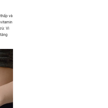
 thấp và
 vitamin
rừ. Vì
 tăng