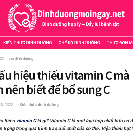
KIẾN THỨC DINH DƯỠNG
CHẾ ĐỘ DINH DƯỠNG
THỰC ĐƠN M
Kiến thức dinh dưỡng
ấu hiệu thiếu vitamin C mà
 nên biết để bổ sung C
23, 2022
in
Kiến thức dinh dưỡng
u thiếu
vitamin C
là gì? Vitamin C là một loại hợp chất hữu cơ 
n trọng trong quá trình trao đổi chất của cơ thể. Việc thiếu hụt