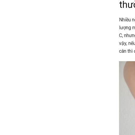
thư
Nhiều n
lượng m
C, nhưn
vậy, nế
cân thì 