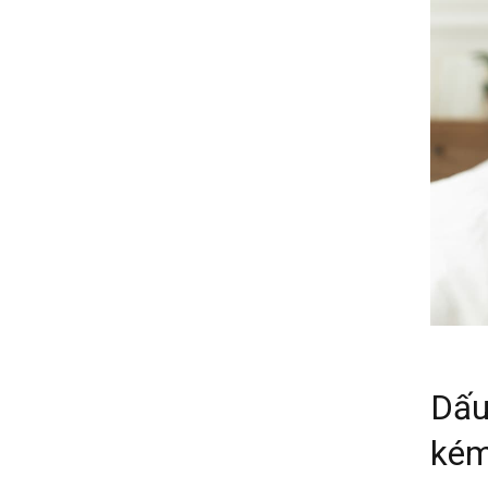
Dấu
ké