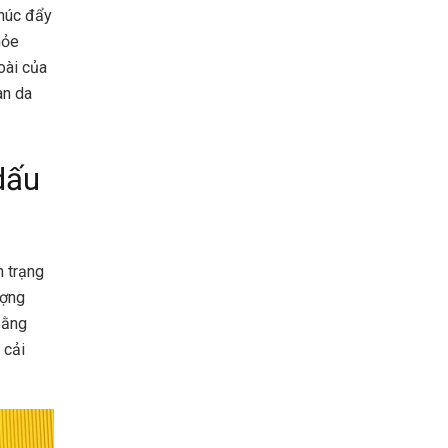
thúc đẩy
hỏe
oài của
àn da
dấu
h trạng
ượng
bằng
 cải