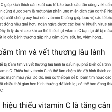
 C giúp kích thích sản xuất các tế bào bạch cầu tấn công vi khuẩn
ên cũng được xem là một phần phản ứng miễn dịch của cơ thể. Ngo
một chất chống oxy hoá nên vitamin C cũng giúp bảo vệ các tế bà
ạt động hiệu quả hơn, ngăn ngừa được các loại vi khuẩn, virus t
Đây là lý do vì sao khi cơ thể thiếu hụt vitamin C bạn lại dễ bị mắ
ất là các bệnh thường gặp như cảm cúm, sốt, ho, viêm họng…
bầm tím và vết thương lâu lành
dễ bị bầm tím và vết thương lâu lành là dấu hiệu phổ biến của tình
itamin C. Thiếu hụt vitamin C có thể làm chậm tốc độ hình thành co
các mạch máu yếu. Do đó, nếu cơ thể bạn dễ bị bầm tím hoặc các 
t nhiều thời gian hơn bình thường để lành lại, có thể bạn đang thi
 C.
 hiệu thiếu vitamin C là tăng cân