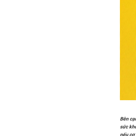
Bên cạ
sức khỏ
nếu cơ 