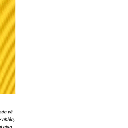
bảo vệ
 nhiên,
i gian