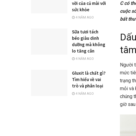
C có th
vời của củ mài với
sức khỏe
cuộc số
4 NĂM AGO
bất thư
Sữa tươi tách
Dấu
béo giàu dinh
dưỡng mà không
tâm
lo tăng cân
4 NĂM AGO
Người t
mức tiê
Gluxit là chất gì?
Tìm hiểu về vai
trạng t
trò và phân loại
mỏi và 
4 NĂM AGO
chúng t
giờ sau