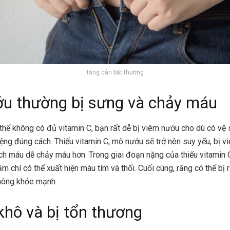
tăng cân bất thường
u thường bị sưng và chảy máu
thể không có đủ vitamin C, bạn rất dễ bị viêm nướu cho dù có vệ 
ệng đúng cách. Thiếu vitamin C, mô nướu sẽ trở nên suy yếu, bị v
h máu dễ chảy máu hơn. Trong giai đoạn nặng của thiếu vitamin 
ậm chí có thể xuất hiện màu tím và thối. Cuối cùng, răng có thể bị 
hông khỏe mạnh.
khô và bị tổn thương