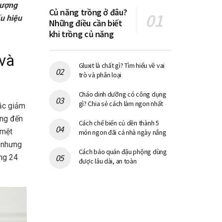
lượng
Củ năng trồng ở đâu?
ấu hiệu
Những điều cần biết
khi trồng củ năng
 và
Gluxit là chất gì? Tìm hiểu về vai
trò và phân loại
Cháo dinh dưỡng có công dụng
gì? Chia sẻ cách làm ngon nhất
oặc giảm
ởng đến
Cách chế biến củ dền thành 5
 mệt
món ngon đãi cả nhà ngày nắng
, nhưng
Cách bảo quản đậu phộng dùng
ng 24
được lâu dài, an toàn