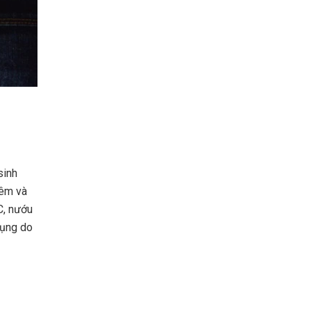
sinh
iêm và
C, nướu
rụng do