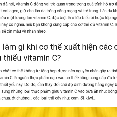
n đã nói, vitamin C đóng vai trò quan trọng trong quá trình hỗ trợ 
t collagen, giữ cho làn da trông căng mọng và trẻ trung. Làn da k
ứa một lượng lớn vitamin C, đặc biệt là ở lớp biểu bì hoặc lớp ng
u này có nghĩa, nếu bạn không cung cấp cho cơ thể đủ vitamin C, l
 sẽ xỉn màu và nhăn nheo.
 làm gì khi cơ thể xuất hiện các 
u thiếu vitamin C?
ợp chất cơ thể không tự tổng hợp được nên nguyên nhân gây ra tìn
itamin C là nguồn thực phẩm nạp vào cơ thể không cung cấp đủ l
 thiết yếu này. Do đó, cần thay đổi chế độ dinh dưỡng hằng ngày 
 sung những loại thực phẩm giàu vitamin C vào bữa ăn như: bông
 chua, ớt chuông… các loại trái cây như: cam, ổi, kiwi…