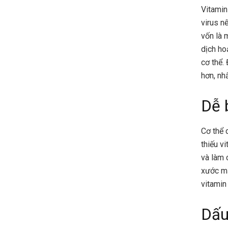
Vitamin
virus n
vốn là 
dịch ho
cơ thể. 
hơn, nh
Dễ 
Cơ thể 
thiếu v
và làm 
xước mấ
vitamin
Dấu