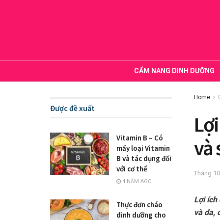
CẨM NANG DINH DƯỠNG
Home
Được đề xuất
Lợi
Vitamin B – Có
và 
mấy loại Vitamin
B và tác dụng đối
với cơ thể
Tháng 10
4 NĂM AGO
Lợi ích
Thực đơn cháo
và da, 
dinh dưỡng cho