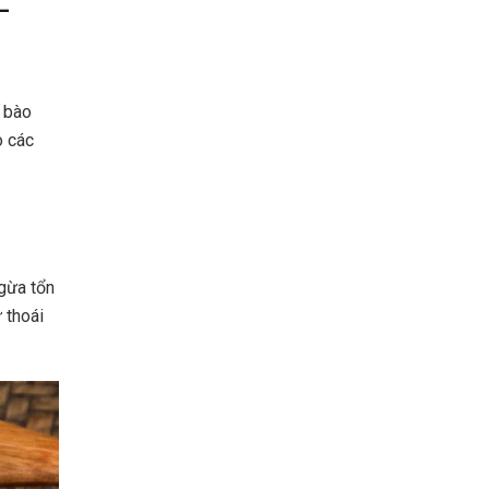
–
ế bào
o các
ngừa tổn
 thoái