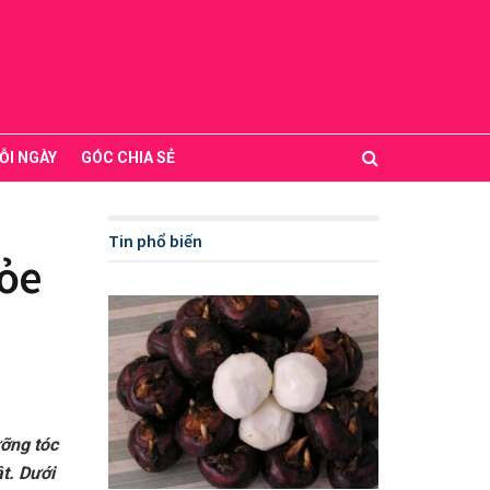
ỖI NGÀY
GÓC CHIA SẺ
Tin phổ biến
hỏe
ưỡng tóc
t. Dưới