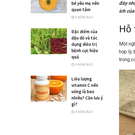
đây nhi
bé yêu mẹ nên
quan tâm
ích của
4 NĂM AGO
Hỗ 
Đặc điểm của
đậu đỏ và tác
Một ngh
dụng điều trị
bệnh cực hiệu
hợp lý,
quả
trong cơ
4 NĂM AGO
Liều lượng
vitamin C nên
uống là bao
nhiêu? Cần lưu ý
gì?
4 NĂM AGO