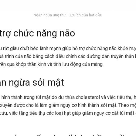
Ngăn ngừa ung thư – Lợi ích của hạt điều
trợ chức năng não
u rất giàu chất béo lành mạnh giúp hỗ trợ chức năng não khỏe mạ
uá trình của não bằng cách điều chỉnh các đường dẫn truyền thần k
yền qua khớp thần kinh và tính lưu động của màng.
n ngừa sỏi mật
 hình thành trong túi mật do dư thừa cholesterol và việc tiêu thụ 
xuyên được cho là làm giảm nguy cơ hình thành sỏi mật. Theo m
cứu, việc tăng tiêu thụ các loại hạt giúp giảm nguy cơ cắt túi mật