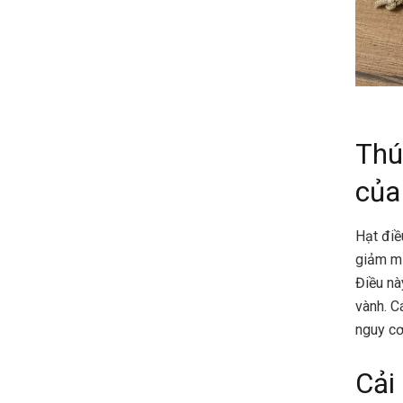
Thú
của
Hạt điề
giảm mứ
Điều nà
vành. C
nguy cơ
Cải