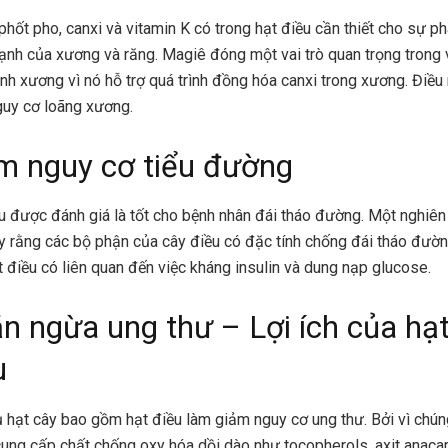
phốt pho, canxi và vitamin K có trong hạt điều cần thiết cho sự phá
nh của xương và răng. Magiê đóng một vai trò quan trọng trong 
ành xương vì nó hỗ trợ quá trình đồng hóa canxi trong xương. Điều
uy cơ loãng xương.
m nguy cơ tiểu đường
u được đánh giá là tốt cho bệnh nhân đái tháo đường. Một nghiên
y rằng các bộ phận của cây điều có đặc tính chống đái tháo đường
t điều có liên quan đến việc kháng insulin và dung nạp glucose.
n ngừa ung thư –
Lợi ích của hạ
u
ụ hạt cây bao gồm hạt điều làm giảm nguy cơ ung thư. Bởi vì chún
ung cấp chất chống oxy hóa dồi dào như tocopherols, axit anacar