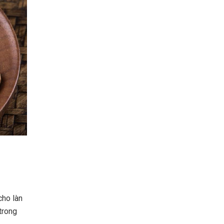
cho làn
trong