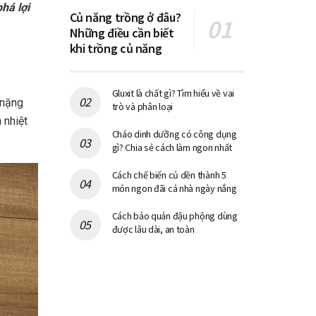
há lợi
Củ năng trồng ở đâu?
Những điều cần biết
khi trồng củ năng
Gluxit là chất gì? Tìm hiểu về vai
 nặng
trò và phân loại
 nhiệt
Cháo dinh dưỡng có công dụng
gì? Chia sẻ cách làm ngon nhất
Cách chế biến củ dền thành 5
món ngon đãi cả nhà ngày nắng
Cách bảo quản đậu phộng dùng
được lâu dài, an toàn