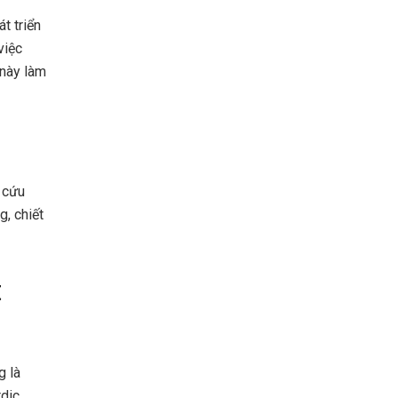
t triển
việc
 này làm
 cứu
, chiết
t
g là
dic,