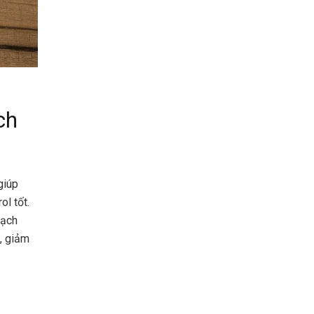
ch
giúp
l tốt.
mạch
, giảm