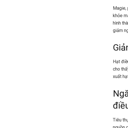
Magie, 
khỏe mạ
hình th
giảm ng
Giả
Hạt điề
cho thấ
xuất hạ
Ngă
điề
Tiêu th
nguồn c