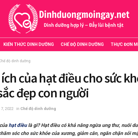
KIẾN THỨC DINH DƯỠNG
CHẾ ĐỘ DINH DƯỠNG
THỰC ĐƠN M
Chế độ dinh dưỡng
 ích của hạt điều cho sức k
sắc đẹp con người
 7, 2022
in
Chế độ dinh dưỡng
 của
hạt điều
là gì? Hạt điều có khả năng ngừa ung thư, nuôi d
chăm sóc cho sức khỏe của xương, giảm cân, ngăn chặn sỏi mậ