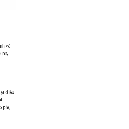
nh và
inh,
hạt điều
ột
 ở phụ