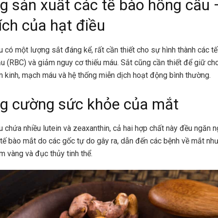
g sản xuất các tế bào hồng cầu 
 ích của hạt điều
u có một lượng sắt đáng kể, rất cần thiết cho sự hình thành các t
u (RBC) và giảm nguy cơ thiếu máu. Sắt cũng cần thiết để giữ ch
n kinh, mạch máu và hệ thống miễn dịch hoạt động bình thường.
g cường sức khỏe của mắt
u chứa nhiều lutein và zeaxanthin, cả hai hợp chất này đều ngăn 
tế bào mắt do các gốc tự do gây ra, dẫn đến các bệnh về mắt như
m vàng và đục thủy tinh thể.