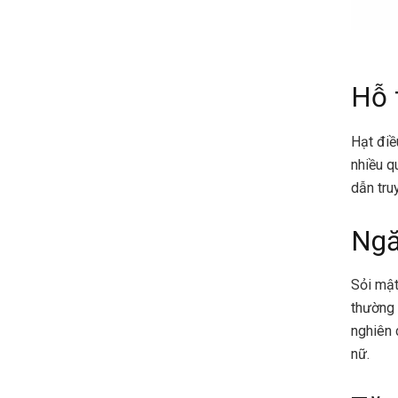
Hỗ 
Hạt điề
nhiều q
dẫn tru
Ngă
Sỏi mật
thường 
nghiên 
nữ.