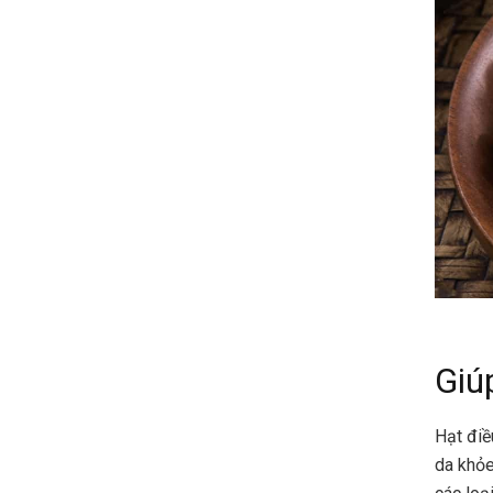
Giú
Hạt điề
da khỏe