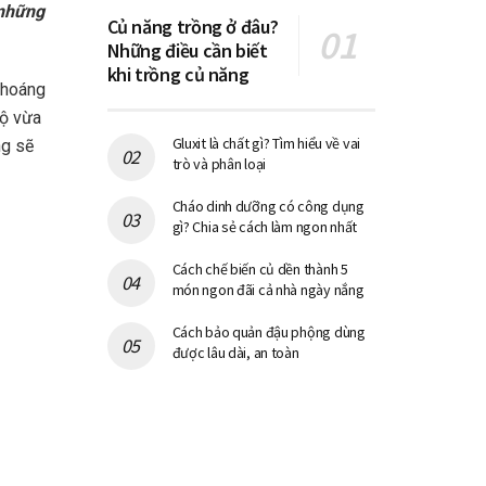
 những
Củ năng trồng ở đâu?
Những điều cần biết
khi trồng củ năng
khoáng
độ vừa
Gluxit là chất gì? Tìm hiểu về vai
ng sẽ
trò và phân loại
Cháo dinh dưỡng có công dụng
gì? Chia sẻ cách làm ngon nhất
Cách chế biến củ dền thành 5
món ngon đãi cả nhà ngày nắng
Cách bảo quản đậu phộng dùng
được lâu dài, an toàn