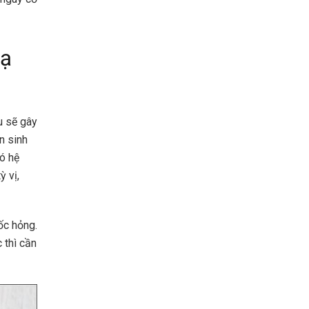
dạ
u sẽ gây
n sinh
ó hệ
 vị,
ốc hỏng.
 thì cần