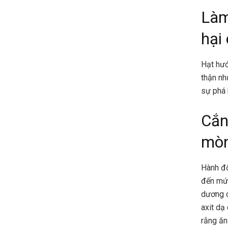
Làm
hại
Hạt hướ
thận nh
sự phá 
Cắn
mòn
Hành độ
đến mức
dương c
axit dạ
rằng ăn