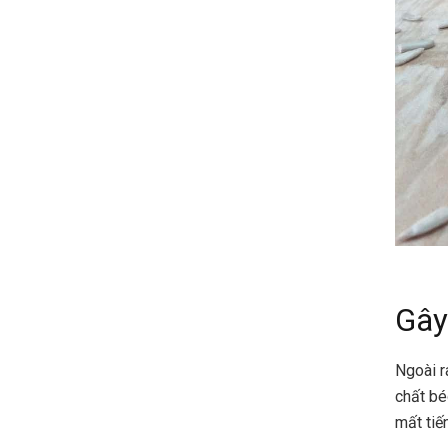
Gây
Ngoài r
chất bé
mất tiế