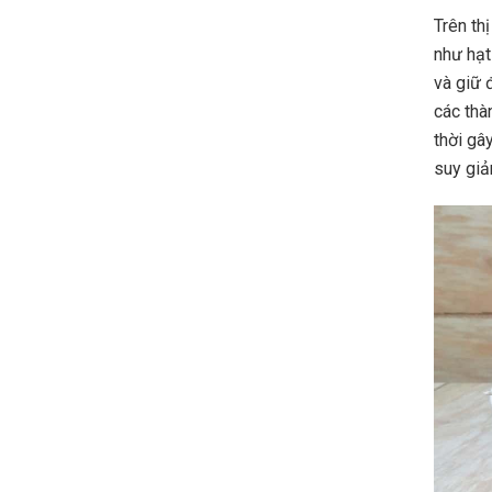
Trên th
như hạt
và giữ 
các thà
thời gâ
suy giả