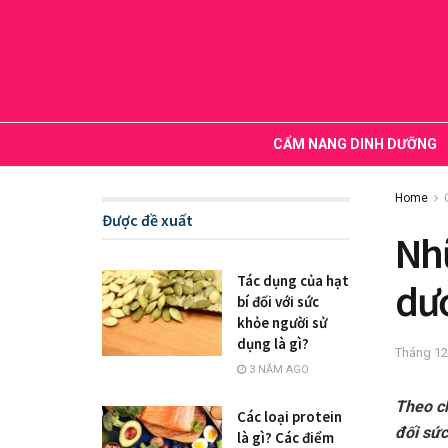
CẨM NANG DINH DƯỠNG
Home
Được đề xuất
Nhữ
Tác dụng của hạt
dươ
bí đối với sức
khỏe người sử
dụng là gì?
Tháng 12
3 NĂM AGO
Theo ch
Các loại protein
đối sức
là gì? Các điểm