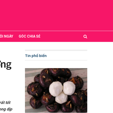
ỖI NGÀY
GÓC CHIA SẺ
Tin phổ biến
ớng
ất tốt
ong dịp