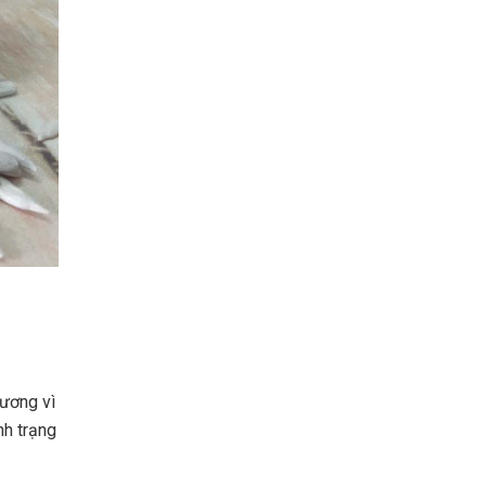
dương vì
nh trạng