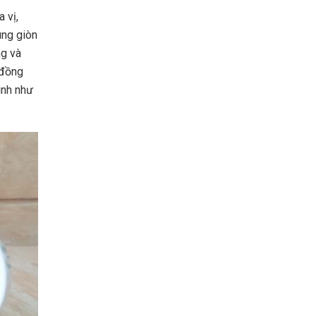
 vị,
ng giòn
ng và
 đồng
inh như