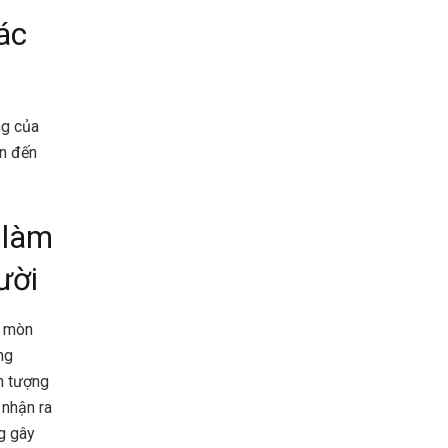
ác
ng của
ẫn đến
 làm
ười
t mòn
ng
n tượng
 nhận ra
g gây