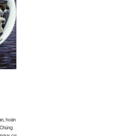
àn, hoàn
 Chúng
 nguy cơ