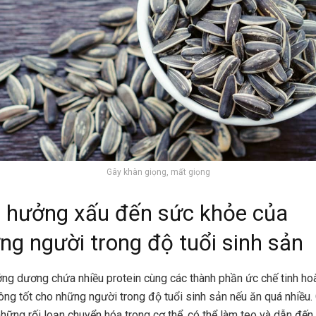
Gây khàn giọng, mất giọng
 hưởng xấu đến sức khỏe của
ng người trong độ tuổi sinh sản
ng dương chứa nhiều protein cùng các thành phần ức chế tinh ho
ông tốt cho những người trong độ tuổi sinh sản nếu ăn quá nhiều.
những rối loạn chuyển hóa trong cơ thể, có thể làm teo và dẫn đến