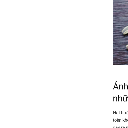
Ảnh
nhữ
Hạt hướ
toàn kh
gây ra 