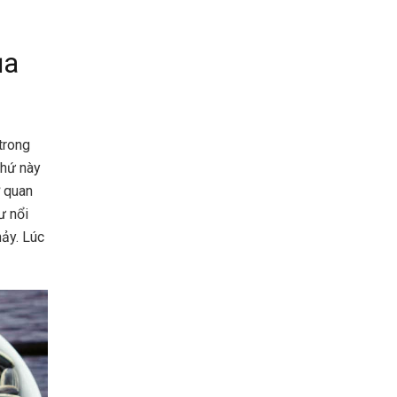
ủa
trong
thứ này
ơ quan
ư nổi
hảy. Lúc