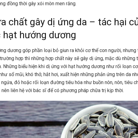
ng đồng thời gây xói mòn men răng.
a chất gây dị ứng da – tác hại c
c hạt hướng dương
ng dương góp phần loại bỏ giun ra khỏi cơ thể con người, nhưng 
trường hợp thì những hợp chất này sẽ gây dị ứng, mặc dù những 
m. Những biểu hiện khi dị ứng với hạt hướng dương như rối loạn c
như sổ mũi, khó thở, hắt hơi, xuất hiện những phản ứng trên da nh
 ngứa, đỏ hoặc rối loạn đường tiêu hóa như buồn nôn, nôn, tiêu c
 nên liên hệ với bác sĩ để có phương pháp chữa trị kịp thời.