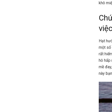
khô miệ
Chứ
việ
Hạt hướ
một số 
rất hiế
hô hấp 
mề đay,
này bạn