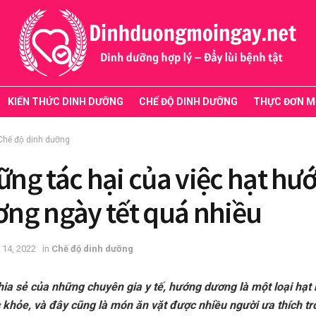
KIẾN THỨC DINH DƯỠNG
CHẾ ĐỘ DINH DƯỠNG
THỰC ĐƠN M
Chế độ dinh dưỡng
ng tác hại của việc hạt hư
ng ngày tết quá nhiều
 14, 2022
in
Chế độ dinh dưỡng
ia sẻ của những chuyên gia y tế, hướng dương là một loại hạt r
 khỏe, và đây cũng là món ăn vặt được nhiều người ưa thích tr