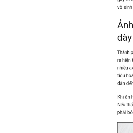
vô sinh
Ảnh
dày
Thành p
ra hiện
nhiều a
tiêu ho
dẫn đến
Khi ăn 
Nếu thấ
phải bỏ