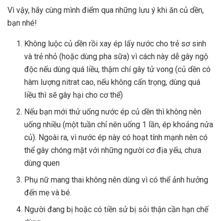
Vì vậy, hãy cùng mình điểm qua những lưu ý khi ăn củ dền,
bạn nhé!
Không luộc củ dền rồi xay ép lấy nước cho trẻ sơ sinh
và trẻ nhỏ (hoặc dùng pha sữa) vì cách này dễ gây ngộ
độc nếu dùng quá liều, thậm chí gây tử vong (củ dền có
hàm lượng nitrat cao, nếu không cẩn trọng, dùng quá
liều thì sẽ gây hại cho cơ thể)
Nếu bạn mới thử uống nước ép củ dền thì không nên
uống nhiều (một tuần chỉ nên uống 1 lần, ép khoảng nửa
củ). Ngoài ra, vì nước ép này có hoạt tính mạnh nên có
thể gây chóng mặt với những người cơ địa yếu, chưa
dùng quen
Phụ nữ mang thai không nên dùng vì có thể ảnh hưởng
đến mẹ và bé.
Người đang bị hoặc có tiền sử bị sỏi thận cần hạn chế