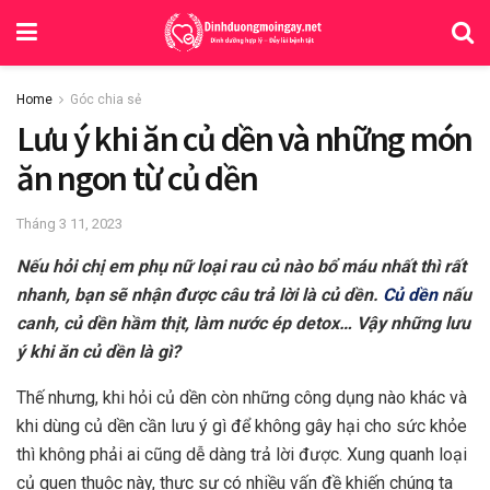
Home
Góc chia sẻ
Lưu ý khi ăn củ dền và những món
ăn ngon từ củ dền
Tháng 3 11, 2023
Nếu hỏi chị em phụ nữ loại rau củ nào bổ máu nhất thì rất
nhanh, bạn sẽ nhận được câu trả lời là củ dền.
Củ dền
nấu
canh, củ dền hầm thịt, làm nước ép detox… Vậy những lưu
ý khi ăn củ dền là gì?
Thế nhưng, khi hỏi củ dền còn những công dụng nào khác và
khi dùng củ dền cần lưu ý gì để không gây hại cho sức khỏe
thì không phải ai cũng dễ dàng trả lời được. Xung quanh loại
củ quen thuộc này, thực sự có nhiều vấn đề khiến chúng ta