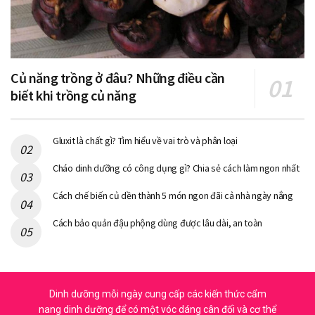
Củ năng trồng ở đâu? Những điều cần
biết khi trồng củ năng
Gluxit là chất gì? Tìm hiểu về vai trò và phân loại
Cháo dinh dưỡng có công dụng gì? Chia sẻ cách làm ngon nhất
Cách chế biến củ dền thành 5 món ngon đãi cả nhà ngày nắng
Cách bảo quản đậu phộng dùng được lâu dài, an toàn
Dinh dưỡng mỗi ngày cung cấp các kiến thức cẩm
nang dinh dưỡng để có một vóc dáng cân đối và cơ thể