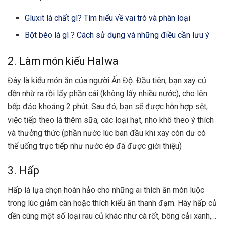
Gluxit là chất gì? Tìm hiểu về vai trò và phân loại
Bột béo là gì ? Cách sử dụng và những điều cần lưu ý
2. Làm món kiểu Halwa
Đây là kiểu món ăn của người Ấn Độ. Đầu tiên, bạn xay củ
dền nhừ ra rồi lấy phần cái (không lấy nhiều nước), cho lên
bếp đảo khoảng 2 phút. Sau đó, bạn sẽ được hỗn hợp sệt,
việc tiếp theo là thêm sữa, các loại hạt, nho khô theo ý thích
và thưởng thức (phần nước lúc ban đầu khi xay còn dư có
thể uống trực tiếp như nước ép đã được giới thiệu)
3. Hấp
Hấp là lựa chọn hoàn hảo cho những ai thích ăn món luộc
trong lúc giảm cân hoặc thích kiểu ăn thanh đạm. Hãy hấp củ
dền cùng một số loại rau củ khác như cà rốt, bông cải xanh,…