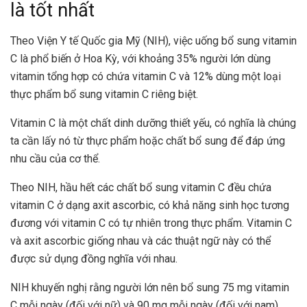
là tốt nhất
Theo Viện Y tế Quốc gia Mỹ (NIH), việc uống bổ sung vitamin
C là phổ biến ở Hoa Kỳ, với khoảng 35% người lớn dùng
vitamin tổng hợp có chứa vitamin C và 12% dùng một loại
thực phẩm bổ sung vitamin C riêng biệt.
Vitamin C là một chất dinh dưỡng thiết yếu, có nghĩa là chúng
ta cần lấy nó từ thực phẩm hoặc chất bổ sung để đáp ứng
nhu cầu của cơ thể.
Theo NIH, hầu hết các chất bổ sung vitamin C đều chứa
vitamin C ở dạng axit ascorbic, có khả năng sinh học tương
đương với vitamin C có tự nhiên trong thực phẩm. Vitamin C
và axit ascorbic giống nhau và các thuật ngữ này có thể
được sử dụng đồng nghĩa với nhau.
NIH khuyến nghị rằng người lớn nên bổ sung 75 mg vitamin
C mỗi ngày (đối với nữ) và 90 mg mỗi ngày (đối với nam).