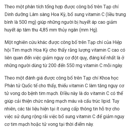
Theo một phân tích tổng hợp được công bố trên Tạp chí
Dinh dưỡng Lâm sàng Hoa Kỳ, bổ sung vitamin C (liều trung
bình là 500 mg) giúp những người bị huyết áp cao giảm
huyết áp tâm thu 4,85 mm thủy ngân (mm Hg).
Một nghiên cứu khác được công bố trên Tạp chí của Hiệp
hội Tim mạch Hoa Kỳ cho thấy rằng lượng vitamin C cao có
liên quan đến việc giảm nguy cơ đột quỵ, đáng kể nhất là ở
những người dùng từ 200 đến 550 mg vitamin C mỗi ngày.
Theo một đánh giá được công bố trên Tạp chí Khoa học
Phân tử Quốc tế cho thấy, thiếu vitamin C làm tăng nguy cơ
tử vong do bệnh tim mạch. ĐIều này là do vitamin C có thể
giúp cải thiện chức năng mạch máu và cấu trúc lipid. Tuy
nhiên, các tài liệu hiện tại ít cung cấp thông tin hỗ trợ cho
việc sử dụng rộng rãi việc bổ sung vitamin C để giảm nguy
cơ tim mạch hoặc tử vong tại thời điểm này.